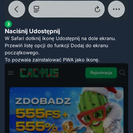
3
Naciśnij Udostępnij
W Safari dotknij ikonę Udostępnij na dole ekranu.
Przewiń listę opcji do funkcji Dodaj do ekranu
początkowego.
To pozwala zainstalować PWA jako ikonę.