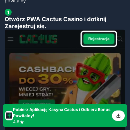
powitalny.
1
Otwórz PWA Cactus Casino i dotknij
Zarejestruj się.
Pobierz Aplikację Kasyna Cactus i Odbierz Bonus
Powitalny!
4.8