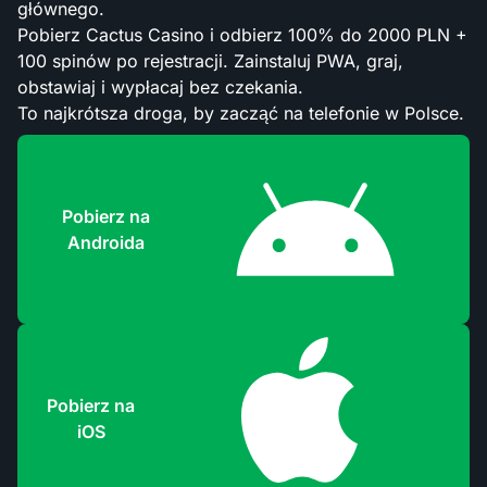
głównego.
Pobierz Cactus Casino i odbierz 100% do 2000 PLN +
100 spinów po rejestracji. Zainstaluj PWA, graj,
obstawiaj i wypłacaj bez czekania.
To najkrótsza droga, by zacząć na telefonie w Polsce.
Pobierz na
Androida
Pobierz na
iOS