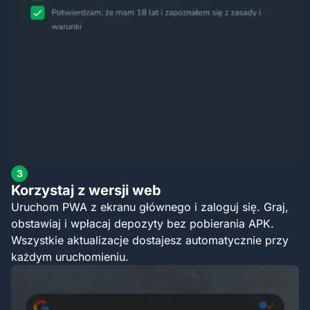
3
Korzystaj z wersji web
Uruchom PWA z ekranu głównego i zaloguj się. Graj,
obstawiaj i wpłacaj depozyty bez pobierania APK.
Wszystkie aktualizacje dostajesz automatycznie przy
każdym uruchomieniu.