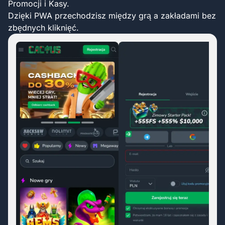
Promocji i Kasy.
Dzięki PWA przechodzisz między grą a zakładami bez
zbędnych kliknięć.