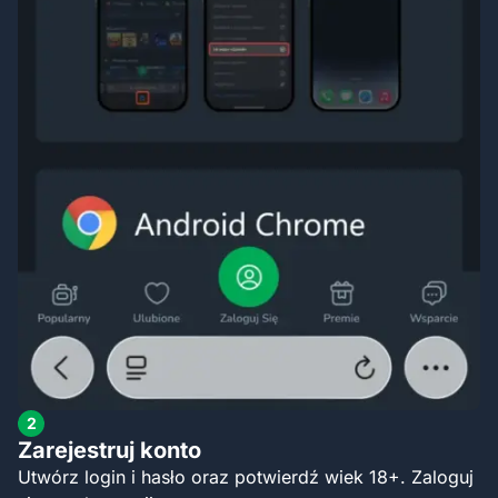
2
Zarejestruj konto
Utwórz login i hasło oraz potwierdź wiek 18+. Zaloguj