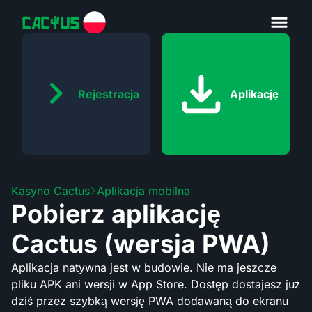
Rejestracja
Aplikację
Kasyno Cactus
Aplikacja mobilna
Pobierz aplikację
Cactus (wersja PWA)
Aplikacja natywna jest w budowie. Nie ma jeszcze
pliku APK ani wersji w App Store. Dostęp dostajesz już
dziś przez szybką wersję PWA dodawaną do ekranu