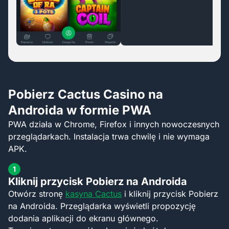
Pobierz Cactus Casino na
Androida w formie PWA
PWA działa w Chrome, Firefox i innych nowoczesnych
przeglądarkach. Instalacja trwa chwilę i nie wymaga
APK.
1
Kliknij przycisk Pobierz na Androida
Otwórz stronę
kasyna Cactus
i kliknij przycisk Pobierz
na Androida. Przeglądarka wyświetli propozycję
dodania aplikacji do ekranu głównego.