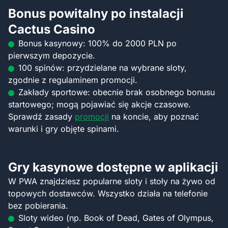
Bonus powitalny po instalacji
Cactus Casino
Bonus kasynowy: 100% do 2000 PLN po
pierwszym depozycie.
100 spinów: przydzielane na wybrane sloty,
zgodnie z regulaminem promocji.
Zakłady sportowe: obecnie brak osobnego bonusu
startowego; mogą pojawiać się akcje czasowe.
Sprawdź zasady
promocji
na koncie, aby poznać
warunki i gry objęte spinami.
Gry kasynowe dostępne w aplikacji
W PWA znajdziesz popularne sloty i stoły na żywo od
topowych dostawców. Wszystko działa na telefonie
bez pobierania.
Sloty wideo (np. Book of Dead, Gates of Olympus,