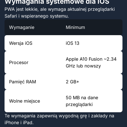
Wymagania systemowe dla iOS
PWA jest lekkie, ale wymaga aktualnej przeglądarki
Safari i wspieranego systemu.
Wymaganie
Minimum
Wersja iOS
iOS 13
Apple A10 Fusion ~2.34
Procesor
GHz lub nowszy
Pamięć RAM
2 GB+
50 MB na dane
Wolne miejsce
przeglądarki
Te wymagania zapewnią wygodną grę i zakłady na
iPhone i iPad.