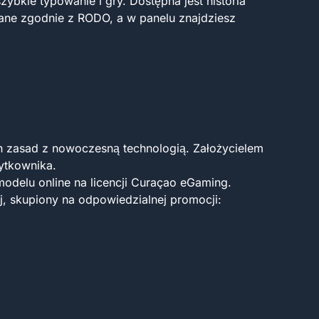
ybkie typowanie i gry. Dostępna jest historia
zane zgodnie z RODO, a w panelu znajdziesz
h zasad z nowoczesną technologią. Założycielem
ytkownika.
modelu online na licencji Curaçao eGaming.
j, skupiony na odpowiedzialnej promocji: