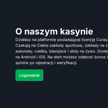
O naszym kasynie
Działasz na platformie posiadającej licencję Cur
Czekają na Ciebie zakłady sportowe, zakłady na ż
automaty, ruletka, blackjack i stoły na żywo. Dost
na Android i iOS. Na start możesz odebrać bonu
spinów po rejestracji i weryfikacji.
Logowanie