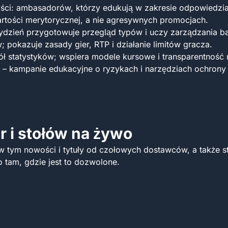
ości: ambasadorów, którzy edukują w zakresie odpowiedzia
wartości merytorycznej, a nie agresywnych promocjach.
 tydzień przygotowuje przegląd typów i uczy zarządzania b
 pokazuje zasady gier, RTP i działanie limitów gracza.
ół statystyków; wspiera modele kursowe i transparentność
 – kampanie edukacyjne o ryzykach i narzędziach ochrony
r i stołów na żywo
w tym nowości i tytuły od czołowych dostawców, a także 
 tam, gdzie jest to dozwolone.