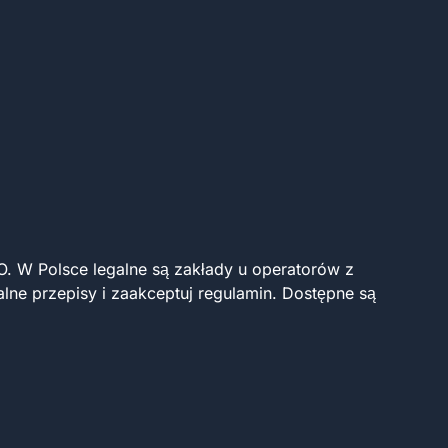
O. W Polsce legalne są zakłady u operatorów z
kalne przepisy i zaakceptuj regulamin. Dostępne są