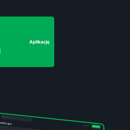
Aplikację