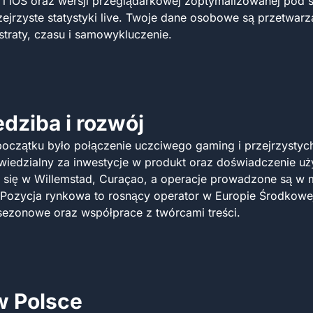
 i iOS oraz wersji przeglądarkowej zoptymalizowanej pod sz
ejrzyste statystyki live. Twoje dane osobowe są przetwar
straty, czasu i samowykluczenie.
edziba i rozwój
początku było połączenie uczciwego gaming i przejrzystyc
wiedzialny za inwestycje w produkt oraz doświadczenie uż
e się w Willemstad, Curaçao, a operacje prowadzone są w 
. Pozycja rynkowa to rosnący operator w Europie Środkowe
 sezonowe oraz współprace z twórcami treści.
w Polsce