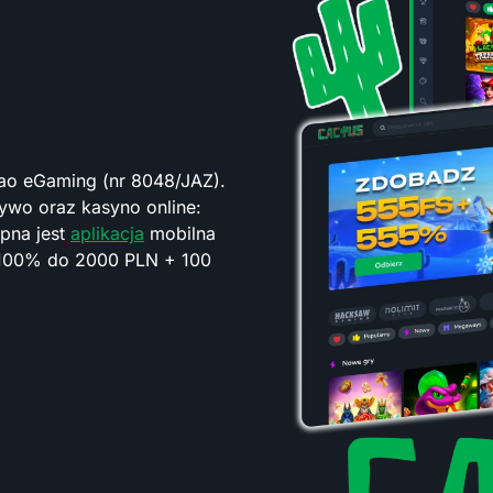
açao eGaming (nr 8048/JAZ).
ywo oraz kasyno online:
ępna jest
aplikacja
mobilna
s 100% do 2000 PLN + 100