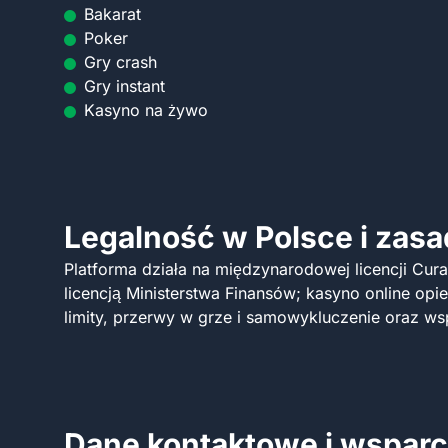
Bakarat
Poker
Gry crash
Gry instant
Kasyno na żywo
Legalność w Polsce i zasa
Platforma działa na międzynarodowej licencji Cu
licencją Ministerstwa Finansów; kasyno online opie
limity, przerwy w grze i samowykluczenie oraz ws
Dane kontaktowe i wsparc